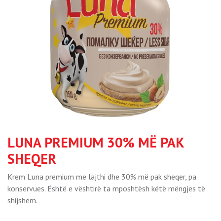
LUNA PREMIUM 30% MË PAK
SHEQER
Krem Luna premium me lajthi dhe 30% më pak sheqer, pa
konservues. Është e vështirë ta mposhtësh këtë mëngjes të
shijshëm.