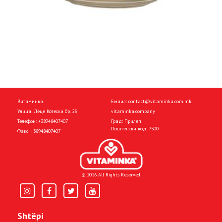
Витаминка
Емаил:
contact@vitaminka.com.mk
Улица: Леце Котески бр. 23
vitaminka.company
Телефон:
+38948407407
Град: Прилеп
Поштенски код: 7500
Факс:
+38948407407
© 2026 All Rights Reserved
Shtëpi