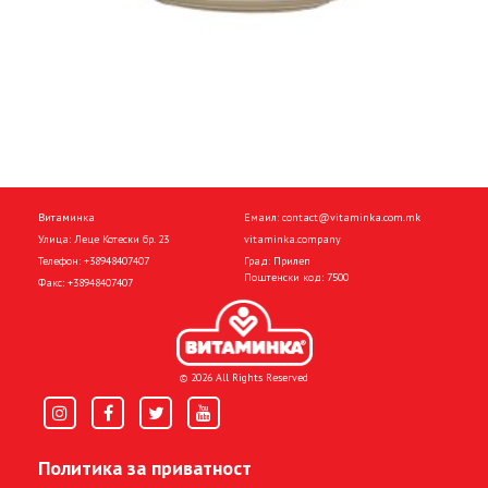
Витаминка
Емаил:
contact@vitaminka.com.mk
Улица: Леце Котески бр. 23
vitaminka.company
Телефон:
+38948407407
Град: Прилеп
Поштенски код: 7500
Факс:
+38948407407
© 2026 All Rights Reserved
Политика за приватност