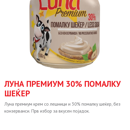
ЛУНА ПРЕМИУМ 30% ПОМАЛКУ
ШЕЌЕР
Луна премиум крем со лешници и 30% помалку шеќер, без
конзерванси. Прв избор за вкусен појадок.