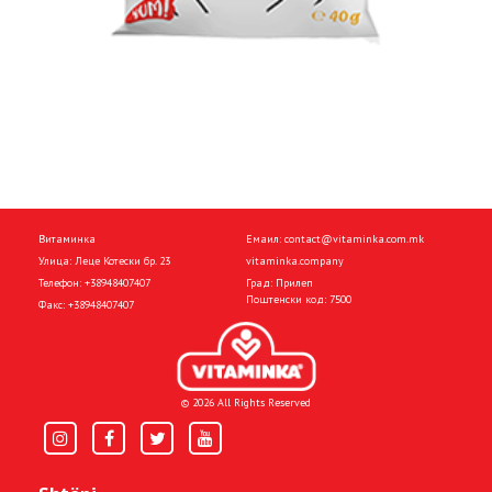
Витаминка
Емаил:
contact@vitaminka.com.mk
Улица: Леце Котески бр. 23
vitaminka.company
Телефон:
+38948407407
Град: Прилеп
Поштенски код: 7500
Факс:
+38948407407
© 2026 All Rights Reserved