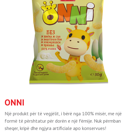
ONNI
Një produkt për të vegjëlit, i bërë nga 100% misër, me një
formë të përshtatur për dorën e një fëmije. Nuk përmban
sheqer, kripë dhe ngjyra artificiale apo konservues!