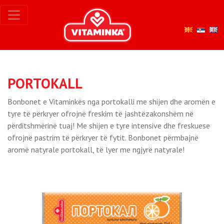
PORTOKALL
Bonbonet e Vitaminkës nga portokalli me shijen dhe aromën e
tyre të përkryer ofrojnë freskim të jashtëzakonshëm në
përditshmërinë tuaj! Me shijen e tyre intensive dhe freskuese
ofrojnë pastrim të përkryer të fytit. Bonbonet përmbajnë
aromë natyrale portokall, të lyer me ngjyrë natyrale!