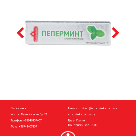
Витаминка
Емаил:
contact@vitaminka.com.mk
Улица: Леце Котески бр. 23
vitaminka.company
Телефон:
+38948407407
Град: Прилеп
Поштенски код: 7500
Факс:
+38948407407