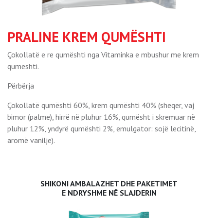
PRALINE KREM QUMËSHTI
Çokollatë e re qumështi nga Vitaminka e mbushur me krem
qumështi.
Përbërja
Çokollatë qumështi 60%, krem qumështi 40% (sheqer, vaj
bimor (palme), hirrë në pluhur 16%, qumësht i skremuar në
pluhur 12%, yndyrë qumështi 2%, emulgator: sojë lecitinë,
aromë vanilje).
SHIKONI AMBALAZHET DHE PAKETIMET
E NDRYSHME NË SLAJDERIN