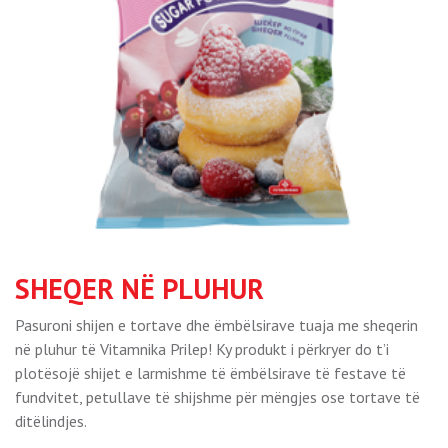
SHEQER NË PLUHUR
Pasuroni shijen e tortave dhe ëmbëlsirave tuaja me sheqerin
në pluhur të Vitamnika Prilep! Ky produkt i përkryer do t’i
plotësojë shijet e larmishme të ëmbëlsirave të festave të
fundvitet, petullave të shijshme për mëngjes ose tortave të
ditëlindjes.