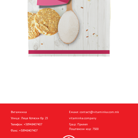
Витаминка
Емаил:
contact@vitaminka.com.mk
Улица: Леце Котески бр. 23
vitaminka.company
Телефон:
+38948407407
Град: Прилеп
Поштенски код: 7500
Факс:
+38948407407