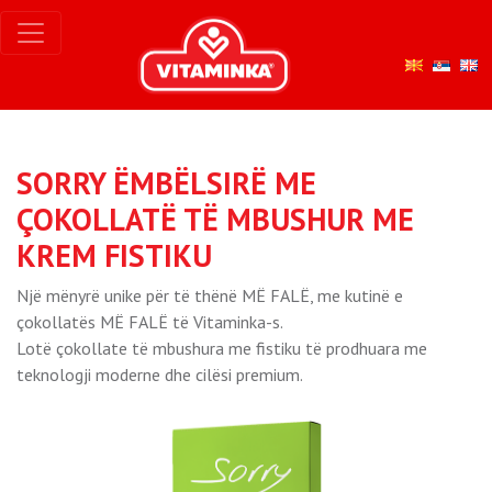
SORRY ËMBËLSIRË ME
ÇOKOLLATË TË MBUSHUR ME
KREM FISTIKU
Një mënyrë unike për të thënë MË FALË, me kutinë e
çokollatës MË FALË të Vitaminka-s.
Lotë çokollate të mbushura me fistiku të prodhuara me
teknologji moderne dhe cilësi premium.