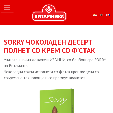
SORRY ЧОКОЛАДЕН ДЕСЕРТ
ПОЛНЕТ СО КРЕМ СО Ф’СТАК
Уникатен начин да кажеш ИЗВИНИ, со бонбониера SORRY
на Витаминка.
Чоколадни солзи исполнети со ф’стак произведени со
современа технологија и со премиум квалитет.