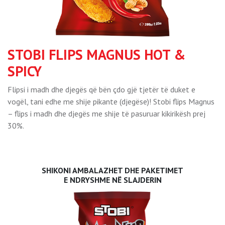
STOBI FLIPS MAGNUS HOT &
SPICY
Flipsi i madh dhe djegës që bën çdo gjë tjetër të duket e
vogël, tani edhe me shije pikante (djegëse)! Stobi flips Magnus
– flips i madh dhe djegës me shije të pasuruar kikirikësh prej
30%.
SHIKONI AMBALAZHET DHE PAKETIMET
E NDRYSHME NË SLAJDERIN