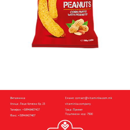
Витаминка
Емаил:
contact@vitaminka.com.mk
Улица: Леце Котески бр. 23
vitaminka.company
Телефон:
+38948407407
Град: Прилеп
Поштенски код: 7500
Факс:
+38948407407