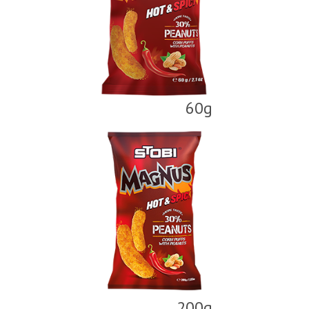
60g
200g