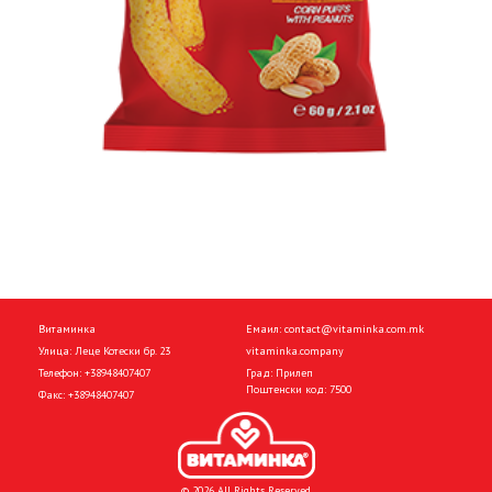
Витаминка
Емаил:
contact@vitaminka.com.mk
Улица: Леце Котески бр. 23
vitaminka.company
Телефон:
+38948407407
Град: Прилеп
Поштенски код: 7500
Факс:
+38948407407
© 2026 All Rights Reserved