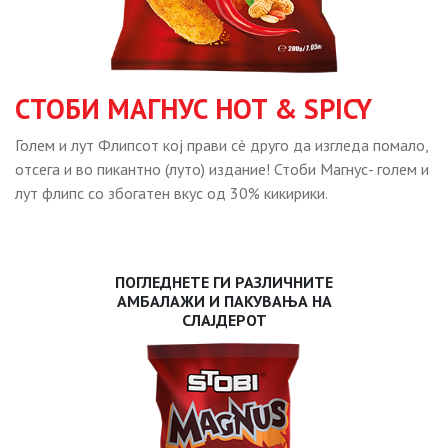
СТОБИ МАГНУС HOT & SPICY
Голем и лут Флипсот кој прави сè друго да изгледа помало,
отсега и во пикантно (луто) издание! Стоби Магнус- голем и
лут флипс со збогатен вкус од 30% кикирики.
ПОГЛЕДНЕТЕ ГИ РАЗЛИЧНИТЕ
АМБАЛАЖИ И ПАКУВАЊА НА
СЛАЈДЕРОТ