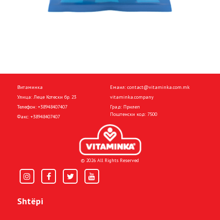
Витаминка
Емаил:
contact@vitaminka.com.mk
Улица: Леце Котески бр. 23
vitaminka.company
Телефон:
+38948407407
Град: Прилеп
Поштенски код: 7500
Факс:
+38948407407
© 2026 All Rights Reserved
Shtëpi