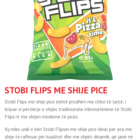
STOBI FLIPS ME SHIJE PICE
Stobi Flips me shije pice është prodhim me cilësi të lartë, i
krijuar si përzierje e shijes tradicionale mbresëlënëse të Stobi
Flips-it me shijen moderne të picës.
Ky miks unik e bën Stobi Flipsin me shije pice ideal për ata me
shije të rafinuar për kualitet dhe me shpirt dinamik, që janë në