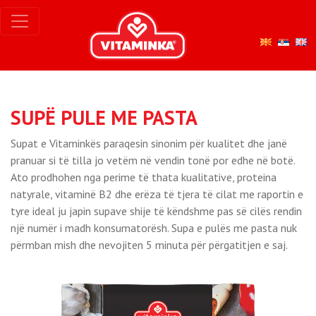
SUPË PULE ME PASTA
Supat e Vitaminkës paraqesin sinonim për kualitet dhe janë
pranuar si të tilla jo vetëm në vendin tonë por edhe në botë.
Ato prodhohen nga perime të thata kualitative, proteina
natyrale, vitaminë B2 dhe erëza të tjera të cilat me raportin e
tyre ideal ju japin supave shije të këndshme pas së cilës rendin
një numër i madh konsumatorësh. Supa e pulës me pasta nuk
përmban mish dhe nevojiten 5 minuta për përgatitjen e saj.