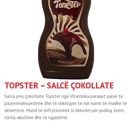
TOPSTER – SALCË ÇOKOLLATE
Salca prej çokollate Topster nga Vitaminka paraqet pjesë të
pazëvendësueshme dhe të shkëlqyer të një numri të madhe të
desertëve. Mund të shfrytëzohet si dekorim për puding, krem,
torta, akullore dhe të ngjashme.