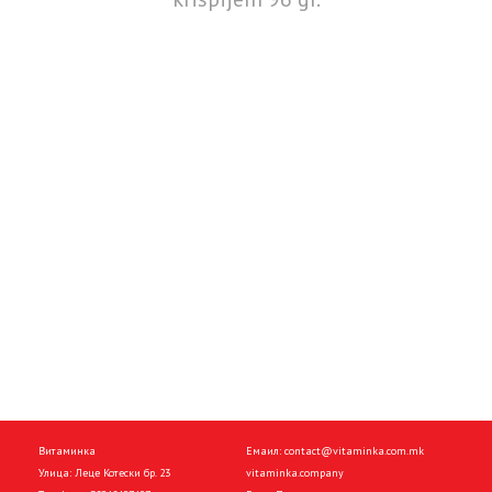
Витаминка
Емаил:
contact@vitaminka.com.mk
Улица: Леце Котески бр. 23
vitaminka.company