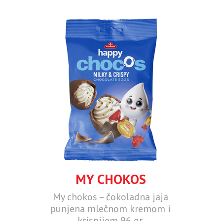
MY CHOKOS
My chokos – čokoladna jaja
punjena mlečnom kremom i
krispijem 96 gr.