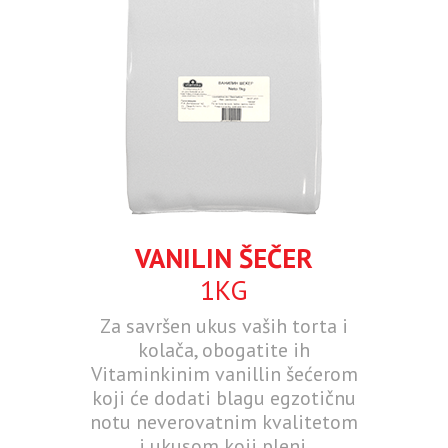
VANILIN ŠEČER
1KG
Za savršen ukus vaših torta i
kolača, obogatite ih
Vitaminkinim vanillin šećerom
koji će dodati blagu egzotičnu
notu neverovatnim kvalitetom
i ukusom koji pleni.