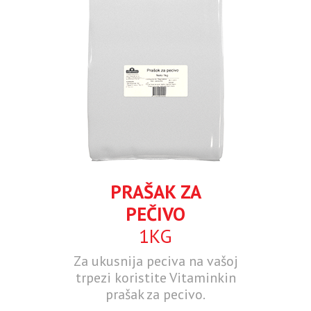
PRAŠAK ZA
PEČIVO
1KG
Za ukusnija peciva na vašoj
trpezi koristite Vitaminkin
prašak za pecivo.