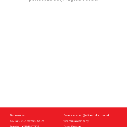
Витаминка
Емаил:
contact@vitaminka.com.mk
Улица: Леце Котески бр. 23
vitaminka.company
Телефон:
+38948407407
Град: Прилеп