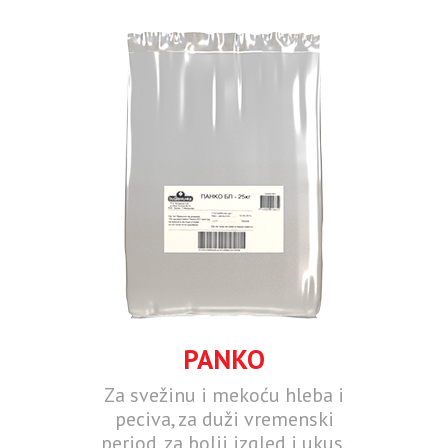
PANKO
Za svežinu i mekoću hleba i
peciva, za duži vremenski
period, za bolji izgled i ukus.