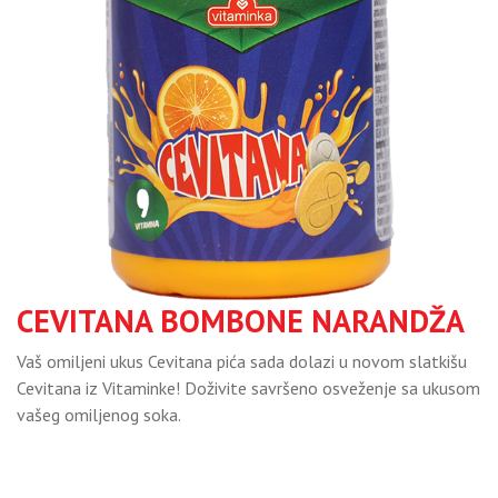
CEVITANA BOMBONE NARANDŽA
Vaš omiljeni ukus Cevitana pića sada dolazi u novom slatkišu
Cevitana iz Vitaminke! Doživite savršeno osveženje sa ukusom
vašeg omiljenog soka.