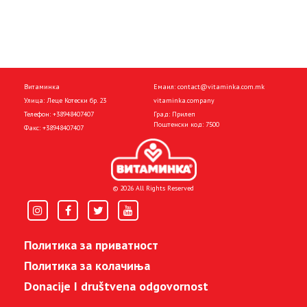
Витаминка
Емаил:
contact@vitaminka.com.mk
Улица: Леце Котески бр. 23
vitaminka.company
Телефон:
+38948407407
Град: Прилеп
Поштенски код: 7500
Факс:
+38948407407
© 2026 All Rights Reserved
Политика за приватност
Политика за колачиња
Donacije I društvena odgovornost