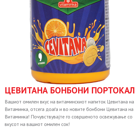
ЦЕВИТАНА БОНБОНИ ПОРТОКАЛ
Вашиот омилен вкус на витаминскиот напиток Цевитана на
Витаминка, отсега доаѓа и во новите бонбони Цевитана на
Витаминка! Почувствувајте го совршеното освежување со
вкусот на вашиот омилен сок!