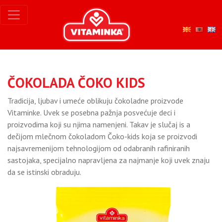
ČOKOLADA ČOKO KIDS
Tradicija, ljubav i umeće oblikuju čokoladne proizvode
Vitaminke. Uvek se posebna pažnja posvećuje deci i
proizvodima koji su njima namenjeni. Takav je slučaj is a
dečijom mlečnom čokoladom Čoko-kids koja se proizvodi
najsavremenijom tehnologijom od odabranih rafiniranih
sastojaka, specijalno napravljena za najmanje koji uvek znaju
da se istinski obraduju.