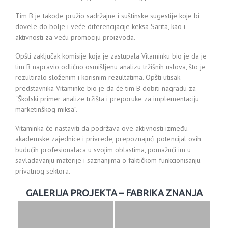
Tim B je takođe pružio sadržajne i suštinske sugestije koje bi
dovele do bolje i veće diferencijacije keksa Sarita, kao i
aktivnosti za veću promociju proizvoda.
Opšti zaključak komisije koja je zastupala Vitaminku bio je da je
tim B napravio odlično osmišljenu analizu tržišnih uslova, što je
rezultiralo složenim i korisnim rezultatima. Opšti utisak
predstavnika Vitaminke bio je da će tim B dobiti nagradu za
“Školski primer analize tržišta i preporuke za implementaciju
marketinškog miksa”.
Vitaminka će nastaviti da podržava ove aktivnosti između
akademske zajednice i privrede, prepoznajući potencijal ovih
budućih profesionalaca u svojim oblastima, pomažući im u
savladavanju materije i saznanjima o faktičkom funkcionisanju
privatnog sektora.
GALERIJA PROJEKTA – FABRIKA ZNANJA