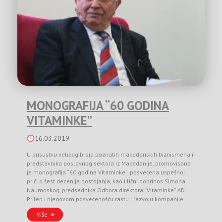
MONOGRAFIJA “60 GODINA
VITAMINKE”
16.03.2019
U prisustvu velikog broja poznatih makedonskih biznismena i
predstavnika poslovnog sektora iz Makedonije, promovisana
je monografija “60 godina Vitaminke”, posvećena uspešnoj
priči o šest decenija postojanja, kao i lični doprinos Simona
Naumoskog, predsednika Odbora direktora “Vitaminke” AD
Prilep i njegovom posvećenošću rastu i razvoju kompanije.
Više