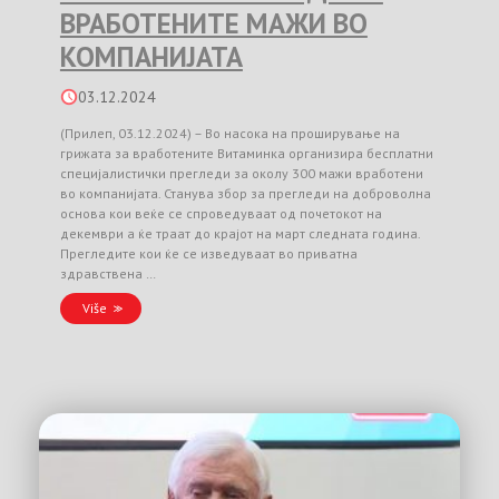
ВРАБОТЕНИТЕ МАЖИ ВО
КОМПАНИЈАТА
03.12.2024
(Прилеп, 03.12.2024) – Во насока на проширување на
грижата за вработените Витаминка организира бесплатни
специјалистички прегледи за околу 300 мажи вработени
во компанијата. Станува збор за прегледи на доброволна
основа кои веќе се спроведуваат од почетокот на
декември а ќе траат до крајот на март следната година.
Прегледите кои ќе се изведуваат во приватна
здравствена …
Više