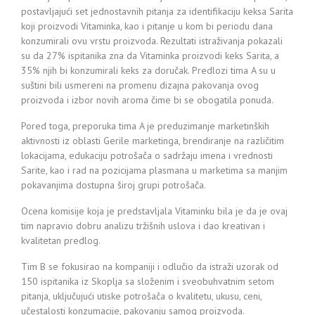
postavljajući set jednostavnih pitanja za identifikaciju keksa Sarita
koji proizvodi Vitaminka, kao i pitanje u kom bi periodu dana
konzumirali ovu vrstu proizvoda. Rezultati istraživanja pokazali
su da 27% ispitanika zna da Vitaminka proizvodi keks Sarita, a
35% njih bi konzumirali keks za doručak. Predlozi tima A su u
suštini bili usmereni na promenu dizajna pakovanja ovog
proizvoda i izbor novih aroma čime bi se obogatila ponudа.
Pored toga, preporuka tima A je preduzimanje marketinških
aktivnosti iz oblasti Gerile marketinga, brendiranje na različitim
lokacijama, edukaciju potrošača o sadržaju imena i vrednosti
Sarite, kao i rad na pozicijama plasmana u marketima sa manjim
pokavanjima dostupna široj grupi potrošača.
Ocena komisije koja je predstavljala Vitaminku bila je da je ovaj
tim napravio dobru analizu tržišnih uslova i dao kreativan i
kvalitetan predlog.
Tim B se fokusirao na kompaniji i odlučio da istraži uzorak od
150 ispitanika iz Skoplja sa složenim i sveobuhvatnim setom
pitanja, uključujući utiske potrošača o kvalitetu, ukusu, ceni,
učestalosti konzumacije, pakovanju samog proizvoda.