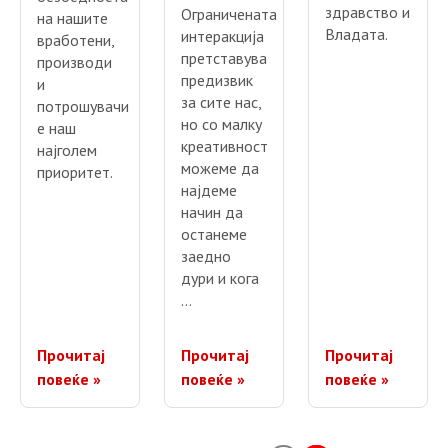
здравство и
Ограничената
на нашите
Владата.
интеракција
вработени,
претставува
производи
предизвик
и
за сите нас,
потрошувачи
но со малку
е наш
креативност
најголем
можеме да
приоритет.
најдеме
начин да
останеме
заедно
дури и кога
…
Прочитај
Прочитај
Прочитај
повеќе »
повеќе »
повеќе »