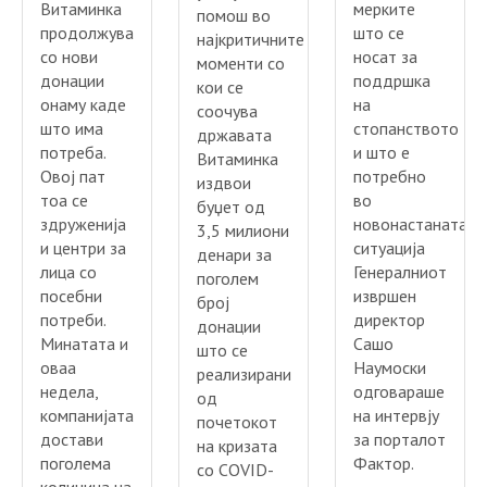
Витаминка
мерките
помош во
продолжува
што се
најкритичните
со нови
носат за
моменти со
донации
поддршка
кои се
онаму каде
на
соочува
што има
стопанството
државата
потреба.
и што е
Витаминка
Овој пат
потребно
издвои
тоа се
во
буџет од
здруженија
новонастанатата
3,5 милиони
и центри за
ситуација
денари за
лица со
Генералниот
поголем
посебни
извршен
број
потреби.
директор
донации
Минатата и
Сашо
што се
оваа
Наумоски
реализирани
недела,
одговараше
од
компанијата
на интервју
почетокот
достави
за порталот
на кризата
поголема
Фактор.
со COVID-