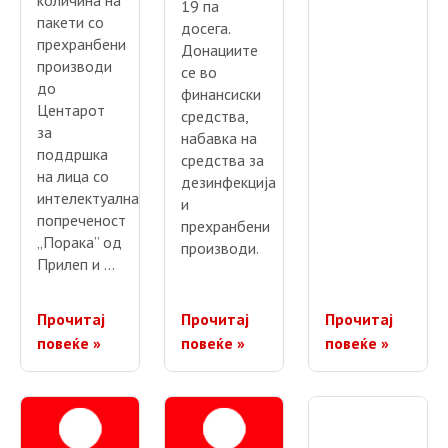
количина на
19 па
пакети со
досега.
прехранбени
Донациите
производи
се во
до
финансиски
Центарот
средства,
за
набавка на
поддршка
средства за
на лица со
дезинфекција
интелектуална
и
попреченост
прехранбени
„Порака” од
производи.
Прилеп и …
Прочитај
Прочитај
Прочитај
повеќе »
повеќе »
повеќе »