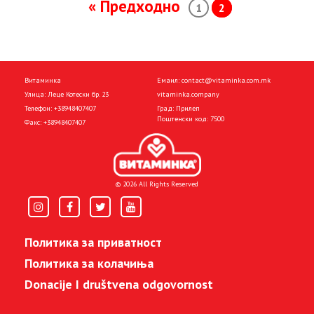
Posts navigation
« Предходно
1
2
Витаминка
Емаил:
contact@vitaminka.com.mk
Улица: Леце Котески бр. 23
vitaminka.company
Телефон:
+38948407407
Град: Прилеп
Поштенски код: 7500
Факс:
+38948407407
© 2026 All Rights Reserved
Политика за приватност
Политика за колачиња
Donacije I društvena odgovornost