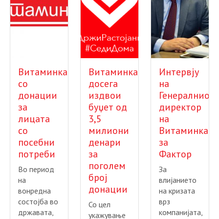
Витаминка
Витаминка
Интервју
со
досега
на
донации
издвои
Генералниот
за
буџет од
директор
лицата
3,5
на
со
милиони
Витаминка
посебни
денари
за
потреби
за
Фактор
поголем
Во период
За
број
на
влијанието
донации
вонредна
на кризата
состојба во
врз
Со цел
државата,
компанијата,
укажување