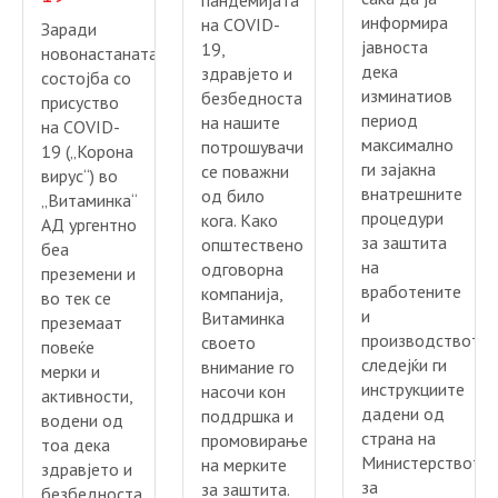
пандемијата
информира
на COVID-
Заради
јавноста
19,
новонастанатата
дека
здравјето и
состојба со
изминатиов
безбедноста
присуство
период
на нашите
на COVID-
максимално
потрошувачи
19 („Корона
ги зајакна
се поважни
вирус“) во
внатрешните
од било
„Витаминка“
процедури
кога. Како
АД ургентно
за заштита
општествено
беа
на
одговорна
преземени и
вработените
компанија,
во тек се
и
Витаминка
преземаат
производството,
своето
повеќе
следејќи ги
внимание го
мерки и
инструкциите
насочи кон
активности,
дадени од
поддршка и
водени од
страна на
промовирање
тоа дека
Министерството
на мерките
здравјето и
за
за заштита.
безбедноста