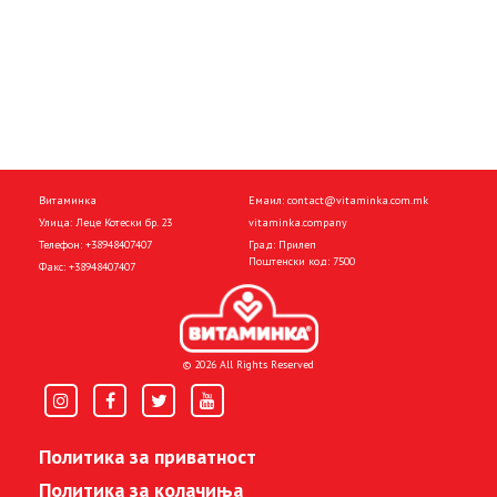
Витаминка
Емаил:
contact@vitaminka.com.mk
Улица: Леце Котески бр. 23
vitaminka.company
Телефон:
+38948407407
Град: Прилеп
Поштенски код: 7500
Факс:
+38948407407
© 2026 All Rights Reserved
Политика за приватност
Политика за колачиња