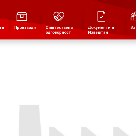
ти
Производи
Општествена
Документи и
За
одговорност
Извештаи