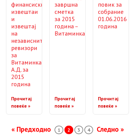
финансиски
завршна
повик за
извештаи
сметка
собрание
и
за 2015
01.06.2016
извештај
година –
година
на
Витаминка
независните
ревизори
за
Витаминка
А.Д. за
2015
година
Прочитај
Прочитај
Прочитај
повеќе »
повеќе »
повеќе »
Posts navigation
« Предходно
Следно »
1
2
3
4