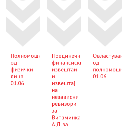
Полномошно
Поединечни
Овластување
од
финансиски
од
физички
извештаи
полномошни
лица
и
01.06
01.06
извештај
на
независни
ревизори
за
Витаминка
А.Д. за