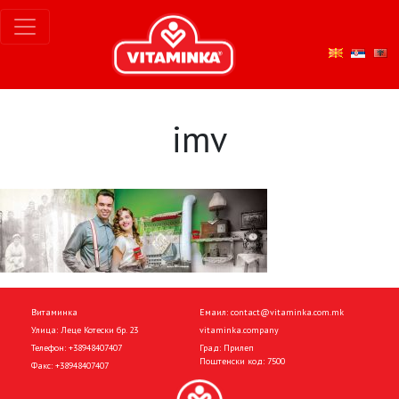
imv
Витаминка
Емаил:
contact@vitaminka.com.mk
Улица: Леце Котески бр. 23
vitaminka.company
Телефон:
+38948407407
Град: Прилеп
Поштенски код: 7500
Факс:
+38948407407