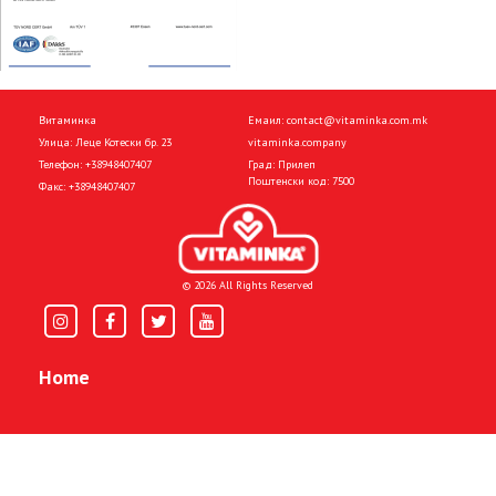
Витаминка
Емаил:
contact@vitaminka.com.mk
Улица: Леце Котески бр. 23
vitaminka.company
Телефон:
+38948407407
Град: Прилеп
Поштенски код: 7500
Факс:
+38948407407
© 2026 All Rights Reserved
Home