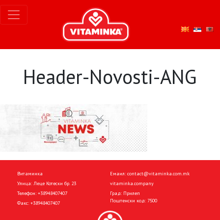
Header-Novosti-ANG
Витаминка
Емаил:
contact@vitaminka.com.mk
Улица: Леце Котески бр. 23
vitaminka.company
Телефон:
+38948407407
Град: Прилеп
Поштенски код: 7500
Факс:
+38948407407