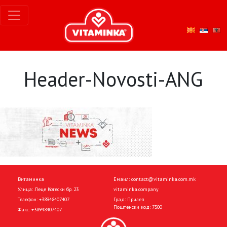
Header-Novosti-ANG
Витаминка
Емаил:
contact@vitaminka.com.mk
Улица: Леце Котески бр. 23
vitaminka.company
Телефон:
+38948407407
Град: Прилеп
Поштенски код: 7500
Факс:
+38948407407