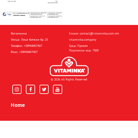
Витаминка
Емаил:
contact@vitaminka.com.mk
Улица: Леце Котески бр. 23
vitaminka.company
Телефон:
+38948407407
Град: Прилеп
Поштенски код: 7500
Факс:
+38948407407
© 2026 All Rights Reserved
Home