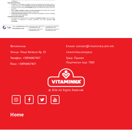
Витаминка
Емаил:
contact@vitaminka.com.mk
Улица: Леце Котески бр. 23
vitaminka.company
Телефон:
+38948407407
Град: Прилеп
Поштенски код: 7500
Факс:
+38948407407
© 2026 All Rights Reserved
Home