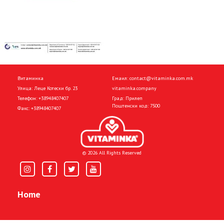
Витаминка
Емаил:
contact@vitaminka.com.mk
Улица: Леце Котески бр. 23
vitaminka.company
Телефон:
+38948407407
Град: Прилеп
Поштенски код: 7500
Факс:
+38948407407
© 2026 All Rights Reserved
Home