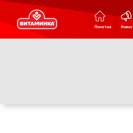
Почетна
Новос