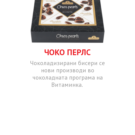
ЧОКО ПЕРЛС
Чоколадизирани бисери се
нови производи во
чоколадната програма на
Витаминка.