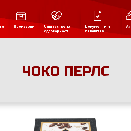
ти
Производи
Општествена
Документи и
За
одговорност
Извештаи
ЧОКО ПЕРЛС