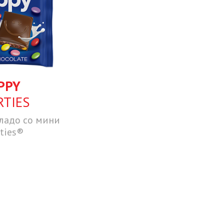
PPY
TIES
ладо со мини
ties®