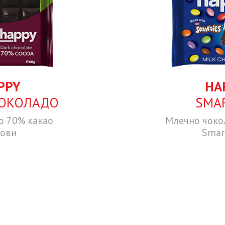
PPY
HA
ОКОЛАДО
SMAR
о 70% какао
Млечно чоко
ови
Smar