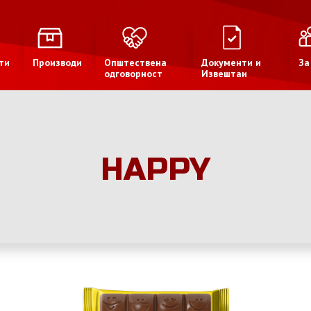
ти
Производи
Општествена
Документи и
За
одговорност
Извештаи
HAPPY