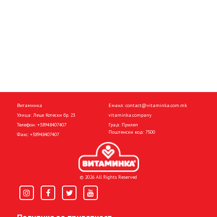
Витаминка
Емаил:
contact@vitaminka.com.mk
Улица: Леце Котески бр. 23
vitaminka.company
Телефон:
+38948407407
Град: Прилеп
Поштенски код: 7500
Факс:
+38948407407
© 2026 All Rights Reserved