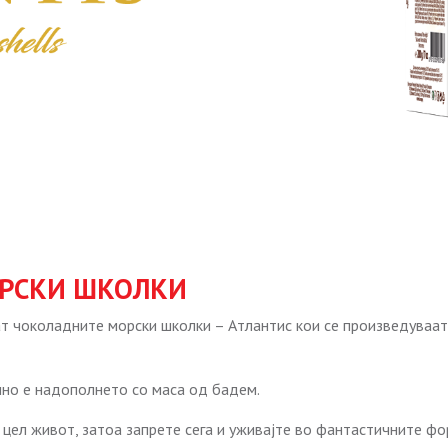
РСКИ ШКОЛКИ
ат чоколадните морски школки – Атлантис кои се произведуваат
но е надополнето со маса од бадем.
цел живот, затоа запрете сега и уживајте во фантастичните фор