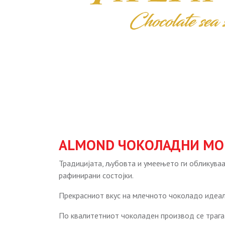
ALMOND ЧОКОЛАДНИ МО
Традицијата, љубовта и умеењето ги обликува
рафинирани состојки.
Прекрасниот вкус на млечното чоколадо идеал
По квалитетниот чоколаден производ се трага 