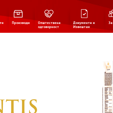
ти
Производи
Општествена
Документи и
За
одговорност
Извештаи