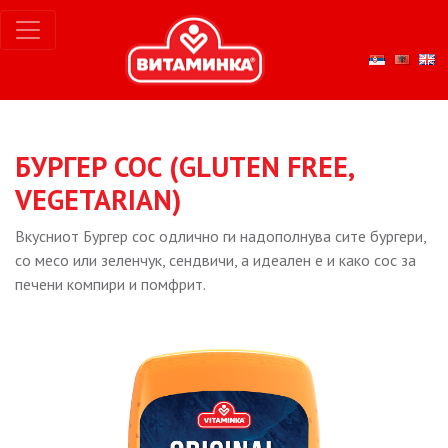
БУРГЕР СОС (GLUTEN FREE,
VEGETARIAN)
Вкусниот Бургер сос одлично ги надополнува сите бургери,
со месо или зеленчук, сендвичи, а идеален е и како сос за
печени компири и помфрит.