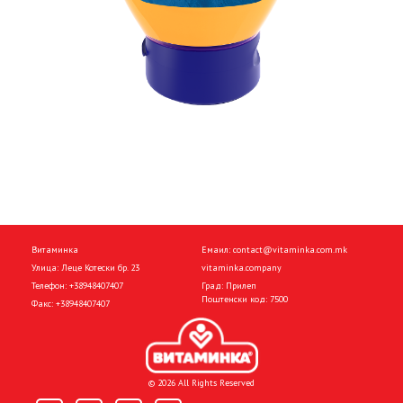
Витаминка
Емаил:
contact@vitaminka.com.mk
Улица: Леце Котески бр. 23
vitaminka.company
Телефон:
+38948407407
Град: Прилеп
Поштенски код: 7500
Факс:
+38948407407
© 2026 All Rights Reserved