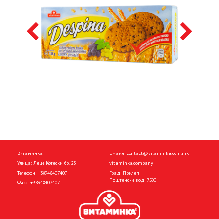
Витаминка
Емаил:
contact@vitaminka.com.mk
Улица: Леце Котески бр. 23
vitaminka.company
Телефон:
+38948407407
Град: Прилеп
Поштенски код: 7500
Факс:
+38948407407