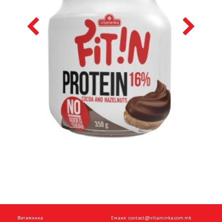
Витаминка
Емаил:
contact@vitaminka.com.mk