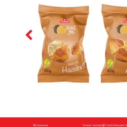
Витаминка
Емаил:
contact@vitaminka.com.