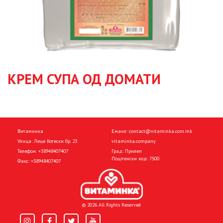
КРЕМ СУПА ОД ДОМАТИ
Витаминка
Емаил:
contact@vitaminka.com.mk
Улица: Леце Котески бр. 23
vitaminka.company
Телефон:
+38948407407
Град: Прилеп
Поштенски код: 7500
Факс:
+38948407407
© 2026 All Rights Reserved