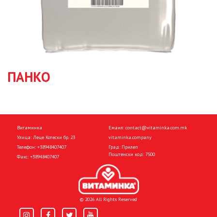
ПАНКО
Витаминка
Емаил:
contact@vitaminka.com.mk
Улица: Леце Котески бр. 23
vitaminka.company
Телефон:
+38948407407
Град: Прилеп
Поштенски код: 7500
Факс:
+38948407407
© 2026 All Rights Reserved