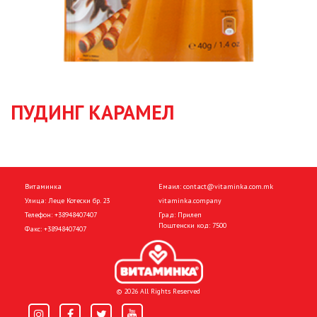
ПУДИНГ КАРАМЕЛ
Витаминка
Емаил:
contact@vitaminka.com.mk
Улица: Леце Котески бр. 23
vitaminka.company
Телефон:
+38948407407
Град: Прилеп
Поштенски код: 7500
Факс:
+38948407407
© 2026 All Rights Reserved