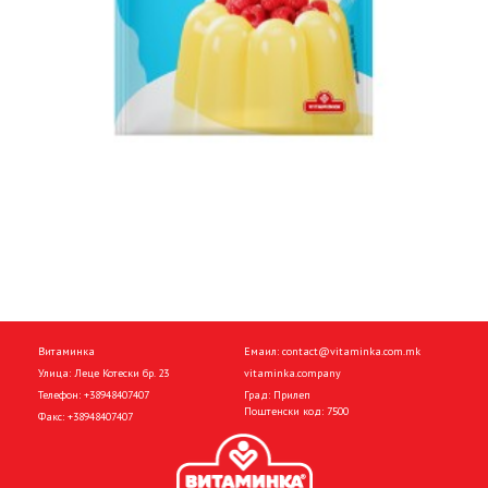
Витаминка
Емаил:
contact@vitaminka.com.mk
Улица: Леце Котески бр. 23
vitaminka.company
Телефон:
+38948407407
Град: Прилеп
Поштенски код: 7500
Факс:
+38948407407