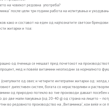
jeто на човекот редовна употреба?
минка“ после цели три години работа на испитувања и уходувањ
ков како и составот на еден од најпознатите светски брендови н
сти житарки и тоа:
рашно од пченица се мешаат пред почетокот на производството
 процент, мед и повеќе витамини неопходни за нормалното фук
 (снегулките од овес и четирите интегрални житарки од: хелда, 
овиот дигестивен систем, богата со нерастворливи и растворли
амини од природно потекло во тие производи даваат посебен и
 до две мали пакувања (од 20-40 g) од страна на лицето – потр
тни во редовното производство на „Витаминка“, кои веќе и се п