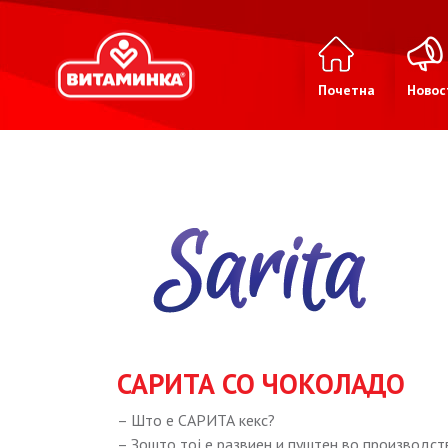
Почетна
Новос
САРИТА СО ЧОКОЛАДО
– Што е САРИТА кекс?
– Зошто тој е развиен и пуштен во производс