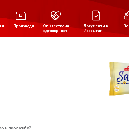
ти
Производи
Општествена
Документи и
За
одговорност
Извештаи
тво и продажба?