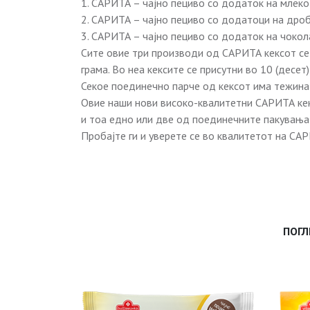
1. САРИТА – чајно пециво со додаток на млеко 
2. САРИТА – чајно пециво со додатоци на дроб
3. САРИТА – чајно пециво со додаток на чокол
Сите овие три производи од САРИТА кексот се
грама. Во неа кексите се присутни во 10 (десе
Секое поединечно парче од кексот има тежина 
Овие наши нови високо-квалитетни САРИТА кек
и тоа едно или две од поединечните пакувања 
Пробајте ги и уверете се во квалитетот на СА
ПОГЛ