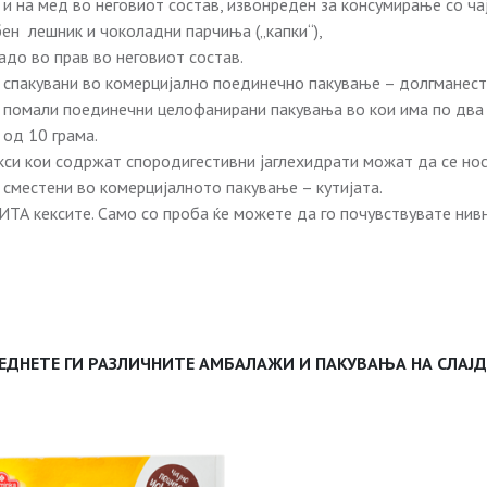
и на мед во неговиот состав, извонреден за консумирање со чај
ен лешник и чоколадни парчиња („капки“),
адо во прав во неговиот состав.
 спакувани во комерцијално поединечно пакување – долгманеста
т) помали поединечни целофанирани пакувања во кои има по два 
од 10 грама.
си кои содржат спородигестивни јаглехидрати можат да се носа
сместени во комерцијалното пакување – кутијата.
РИТА кексите. Само со проба ќе можете да го почувствувате нив
ЕДНЕТЕ ГИ РАЗЛИЧНИТЕ АМБАЛАЖИ И ПАКУВАЊА НА СЛАЈ