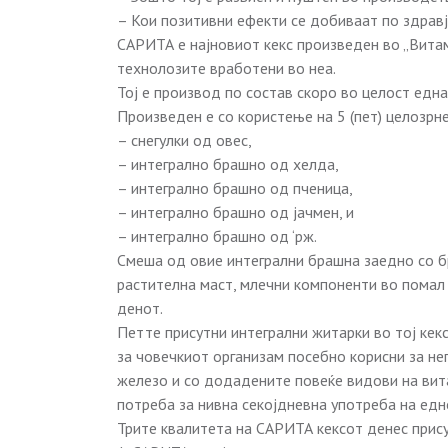
– Кои позитивни ефекти се добиваат по здрав
САРИТА е најновиот кекс произведен во „Вита
технолозите вработени во неа.
Тој е производ по состав скоро во целост една
Произведен е со користење на 5 (пет) целозрне
– снегулки од овес,
– интегрално брашно од хелда,
– интегрално брашно од пченица,
– интегрално брашно од јачмен, и
– интегрално брашно од ‘рж.
Смеша од овие интегрални брашна заедно со б
растителна маст, млечни компоненти во помал
денот.
Петте присутни интегрални житарки во тој кекс
за човечкиот организам посебно корисни за нег
железо и со додадените повеќе видови на вит
потреба за нивна секојдневна употреба на едно
Трите квалитета на САРИТА кексот денес прису