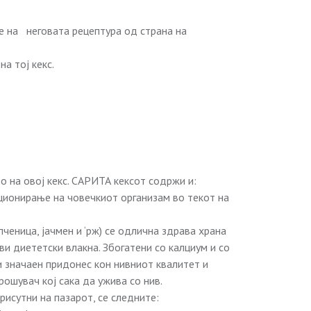
е на неговата рецептура од страна на
а тој кекс.
 на овој кекс. САРИТА кексот содржи и:
ционирање на човечкиот организам во текот на
пченица, јачмен и ‘рж) се одлична здрава храна
ви диететски влакна. Збогатени со калциум и со
 значаен придонес кон нивниот квалитет и
ошувач кој сака да ужива со нив.
рисутни на пазарот, се следните: