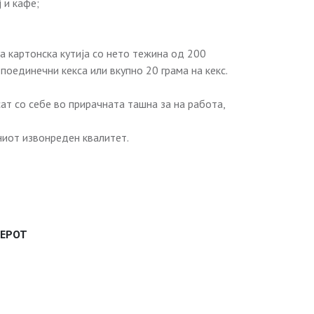
 и кафе;
 картонска кутија со нето тежина од 200
поединечни кекса или вкупно 20 грама на кекс.
т со себе во прирачната ташна за на работа,
ниот извонреден квалитет.
ДЕРОТ