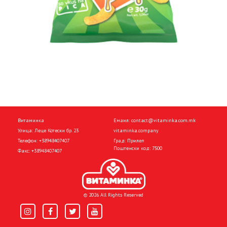
Витаминка
Емаил:
contact@vitaminka.com.mk
Улица: Леце Котески бр. 23
vitaminka.company
Телефон:
+38948407407
Град: Прилеп
Поштенски код: 7500
Факс:
+38948407407
© 2026 All Rights Reserved