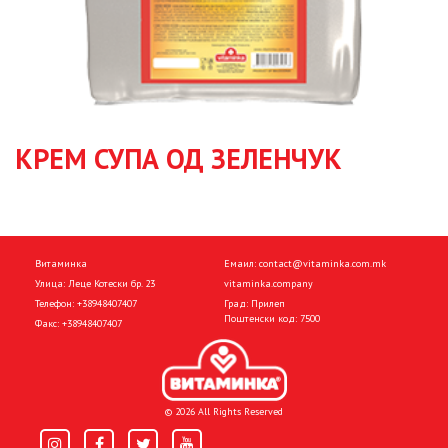
КРЕМ СУПА ОД ЗЕЛЕНЧУК
Витаминка
Емаил:
contact@vitaminka.com.mk
Улица: Леце Котески бр. 23
vitaminka.company
Телефон:
+38948407407
Град: Прилеп
Поштенски код: 7500
Факс:
+38948407407
© 2026 All Rights Reserved