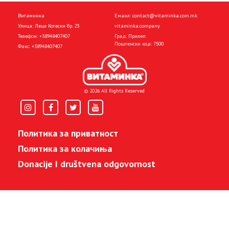
Витаминка
Емаил:
contact@vitaminka.com.mk
Улица: Леце Котески бр. 23
vitaminka.company
Телефон:
+38948407407
Град: Прилеп
Поштенски код: 7500
Факс:
+38948407407
© 2026 All Rights Reserved
Политика за приватност
Политика за колачиња
Donacije I društvena odgovornost