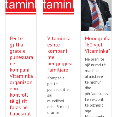
Për të
Vitaminka
Monografia
gjitha
është
“60 vjet
gratë e
kompani
Vitaminka”
punësuara
me
Në prani të
në
përgjegjësi
një numri të
kompani
familjare
madh të
Vitaminka
afaristëve
Kompania
organizon
të njohur
për të
eho –
dhe
punësuarit e
përfaqësuesve
kontroll
saj
të sektorit
të gjirit
mundësoi
të biznesit
falas në
edhe 3 muaj
nga
orar të
hapësirat
Maqedonia,