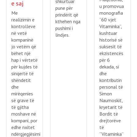
shkurtuar
e saj
u promovua
pune për
Me
monografia
prindërit që
realizimin e
“60 vjet
kthehen nga
kontrolleve
Vitaminka”,
pushimi i
në vetë
kushtuar
lindjes.
kompaninë
historisë së
jo vetëm që
suksesit të
bëhet një
ekzistencës
hap i vërtetë
për 6
për kujdes të
dekada, si
sinqertë të
dhe
shëndetit
kontributin
dhe
personal të
mirëqenies
Simon
së grave të
Naumoskit,
të gjitha
kryetarit të
moshave në
Bordit të
kompani, por
drejtorëve
edhe nxitet
të
ndërgjegjësimi
“Vitaminka”