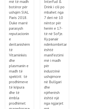
më të madh
Interfud &
botëror për
Drink i cili po
ushqim SIAL
mbahet nga
Paris 2018.
7 deri në 10
Duke marrë
nëntor për
parasysh
herën e 17-
reputacionin
të në Sofje.
e
Ky panair
deritanishëm
ndërkombëtar
të
është
Vitaminkës
manifestimi
dhe
më i madh
plasmanin e
për
madh të
industrinë
spektrit të
ushqimore
prodhimeve
në Bullgari
të kripura
dhe
dhe të
njëherësh
ëmbla
është një
prodhimet
nga ngjarjet
maqedonase
më …