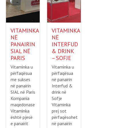
VITAMINKA
VITAMINKA
NË
NË
PANAIRIN
INTERFUD
SIAL NË
& DRINK
PARIS
– SOFJE
Vitaminka u
Vitaminka u
përfaqësua
përfaqësua
me sukses
në panairin
në panairin
Interfud &
SIAL në Paris
drink në
Kompania
Sofje
maqedonase
Vitaminka
Vitaminka
prej sot
është pjesë
përfaqësohet
e panairit
në panairin