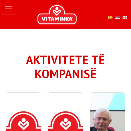
AKTIVITETE TË
KOMPANISË