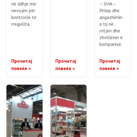
në lidhje me
– SHA –
nevojën për
Prilep dhe
kontrolle të
angazhimin
rregullta.
e tij në
rritjen dhe
zhvillimin e
kompanisë.
Прочитај
Прочитај
Прочитај
повеќе »
повеќе »
повеќе »