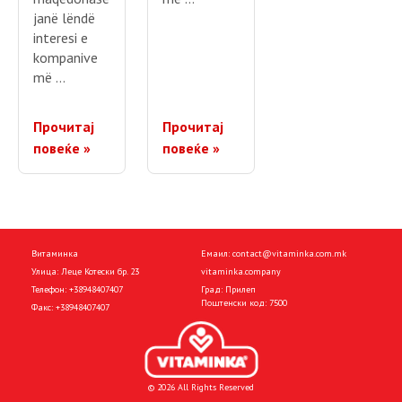
janë lëndë
interesi e
kompanive
më …
Прочитај
Прочитај
повеќе »
повеќе »
Витаминка
Емаил:
contact@vitaminka.com.mk
Улица: Леце Котески бр. 23
vitaminka.company
Телефон:
+38948407407
Град: Прилеп
Поштенски код: 7500
Факс:
+38948407407
© 2026 All Rights Reserved