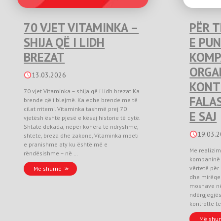
70 VJET VITAMINKA –
PËR T
SHIJA QË I LIDH
E PU
BREZAT
KOMP
ORGA
13.03.2026
KONTR
70 vjet Vitaminka – shija që i lidh brezat Ka
FALAS
brende që i blejmë. Ka edhe brende me të
cilat rritemi. Vitaminka tashmë prej 70
E SAJ
vjetësh është pjesë e kësaj historie të dytë.
Shtatë dekada, nëpër kohëra të ndryshme,
19.03.
shtete, breza dhe zakone, Vitaminka mbeti
e pranishme aty ku është më e
Me realizim
rëndësishme – në …
kompaninë 
vërtetë për
Më shumë
dhe mirëqen
moshave në
ndërgjegjës
kontrolle të
Më shu