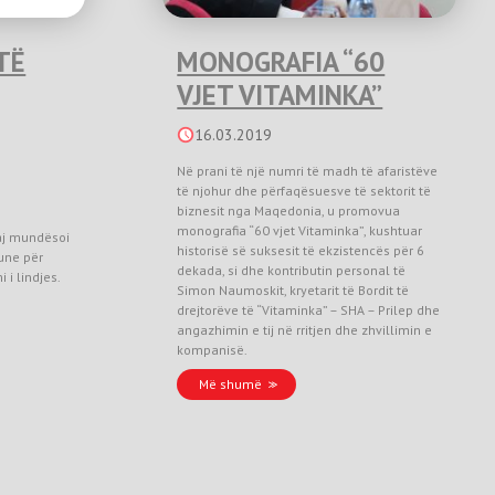
TË
MONOGRAFIA “60
VJET VITAMINKA”
16.03.2019
Në prani të një numri të madh të afaristëve
të njohur dhe përfaqësuesve të sektorit të
biznesit nga Maqedonia, u promovua
monografia “60 vjet Vitaminka”, kushtuar
aj mundësoi
historisë së suksesit të ekzistencës për 6
une për
dekada, si dhe kontributin personal të
 i lindjes.
Simon Naumoskit, kryetarit të Bordit të
drejtorëve të “Vitaminka” – SHA – Prilep dhe
angazhimin e tij në rritjen dhe zhvillimin e
kompanisë.
Më shumë