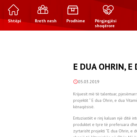
Shtëpi
Rreth nesh
Prodhime
Përgjegjësi
shoqërore
E DUA OHRIN, E
05.03.2019
Krijuesit më të talentuar, pjesëma
projektit “ E dua Ohrin, e dua Vitami
kënaqësisë.
Entuziastët e rinj kaluan një ditë 
produktet e tyre të preferuara dhe
zyrtarisht projekti “E dua Ohrin, e 