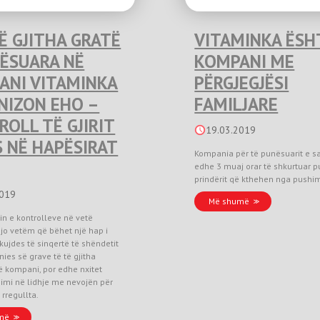
Ë GJITHA GRATË
VITAMINKA ËSH
NËSUARA NË
KOMPANI ME
ANI VITAMINKA
PËRGJEGJËSI
NIZON EHO –
FAMILJARE
OLL TË GJIRIT
19.03.2019
 NË HAPËSIRAT
Kompania për të punësuarit e s
edhe 3 muaj orar të shkurtuar p
prindërit që kthehen nga pushimi
2019
Më shumë
in e kontrolleve në vetë
jo vetëm që bëhet një hap i
 kujdes të sinqertë të shëndetit
ies së grave të të gjitha
 kompani, por edhe nxitet
imi në lidhje me nevojën për
 rregullta.
më