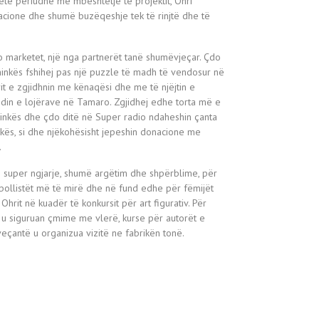
ëtë periudhë me mbështetje të projektit, Ohri
cione dhe shumë buzëqeshje tek të rinjtë dhe të
ro marketet, një nga partnerët tanë shumëvjeçar. Çdo
inkës fshihej pas një puzzle të madh të vendosur në
rit e zgjidhnin me kënaqësi dhe me të njëjtin e
ndin e lojërave në Tamaro. Zgjidhej edhe torta më e
inkës dhe çdo ditë në Super radio ndaheshin çanta
kës, si dhe njëkohësisht jepeshin donacione me
.
e super ngjarje, shumë argëtim dhe shpërblime, për
bollistët më të mirë dhe në fund edhe për fëmijët
hrit në kuadër të konkursit për art figurativ. Për
t u siguruan çmime me vlerë, kurse për autorët e
veçantë u organizua vizitë ne fabrikën tonë.