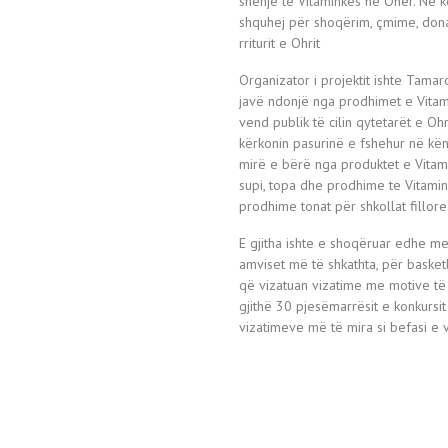
shenjë të Vitaminkës në Ohër. Në k
shquhej për shoqërim, çmime, dona
rriturit e Ohrit
Organizator i projektit ishte Tama
javë ndonjë nga prodhimet e Vitam
vend publik të cilin qytetarët e Oh
kërkonin pasurinë e fshehur në kë
mirë e bërë nga produktet e Vitam
supi, topa dhe prodhime te Vitamin
prodhime tonat për shkollat fillore
E gjitha ishte e shoqëruar edhe m
amviset më të shkathta, për basket
që vizatuan vizatime me motive të O
gjithë 30 pjesëmarrësit e konkursi
vizatimeve më të mira si befasi e 