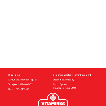
Витаминка
Емаил:
contact@vitaminka.com.mk
Улица: Леце Котески бр. 23
vitaminka.company
Телефон:
+38948407407
Град: Прилеп
Поштенски код: 7500
Факс:
+38948407407