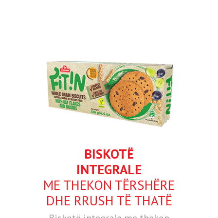
BISKOTË
INTEGRALE
ME THEKON TËRSHËRE
DHE RRUSH TË THATË
Biskotë integrale me thekon